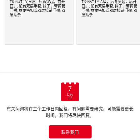
TK554T LY, A级，后背突起，前开
TK555T LY, A级，后背突起，后开
口。, 配有双层手套, 袜子，带裤管
口。, 配有双层手套, 袜子，带裤管
门襟, 尼龙搭扣式双层拉链门襟, 双
门襟, 尼龙搭扣式双层拉链门襟, 双
层贴条
层贴条
7
Day
Fr
有关问询将在三个工作日内回复，有问题需要研究，可能需要更长
时间，我们将尽快回复。
联系我们